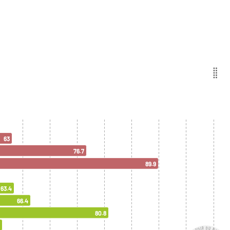
63
76.7
89.9
63.4
66.4
80.8