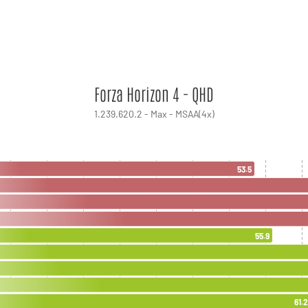
Forza Horizon 4 - QHD
1.239.620.2 - Max - MSAA(4x)
53.5
55.9
61.2