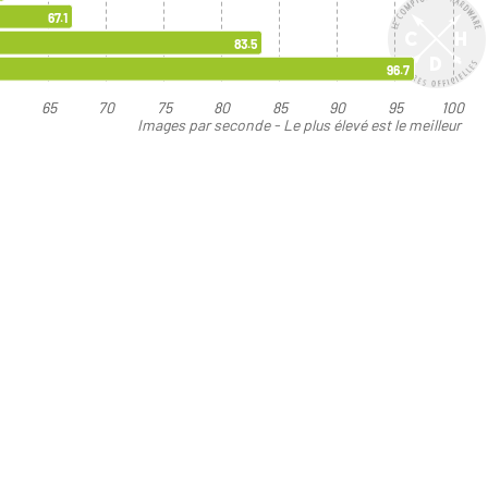
67.1
83.5
96.7
0
65
70
75
80
85
90
95
100
Images par seconde - Le plus élevé est le meilleur