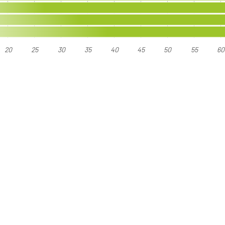
20
25
30
35
40
45
50
55
6