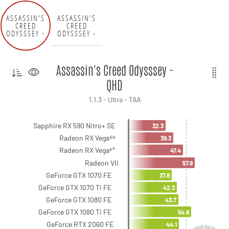
ASSASSIN'S
ASSASSIN'S
CREED
CREED
ODYSSSEY -
ODYSSSEY -
QHD
UHD
Assassin's Creed Odysssey -
QHD
1.1.3 - Ultra - TAA
Sapphire RX 590 Nitro+ SE
32.3
Radeon RX Vega⁵⁶
39.3
Radeon RX Vega⁶⁴
47.4
Radeon VII
57.9
GeForce GTX 1070 FE
37.8
GeForce GTX 1070 Ti FE
42.3
GeForce GTX 1080 FE
43.7
GeForce GTX 1080 Ti FE
54.6
GeForce RTX 2060 FE
44.1