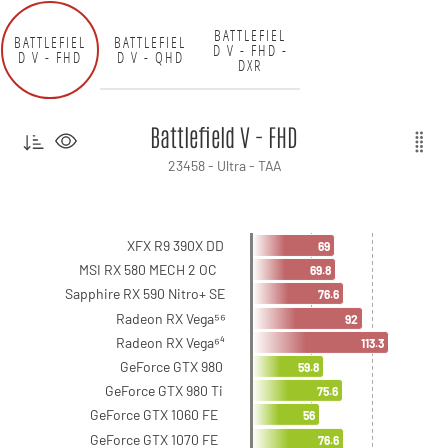
BATTLEFIEL
BATTLEFIEL
BATTLEFIEL
D V - FHD -
D V - FHD
D V - QHD
DXR
Battlefield V - FHD
23458 - Ultra - TAA
XFX R9 390X DD
69
MSI RX 580 MECH 2 OC
69.8
Sapphire RX 590 Nitro+ SE
76.6
Radeon RX Vega⁵⁶
92
Radeon RX Vega⁶⁴
113.3
GeForce GTX 980
59.8
GeForce GTX 980 Ti
75.6
GeForce GTX 1060 FE
56
GeForce GTX 1070 FE
76.6