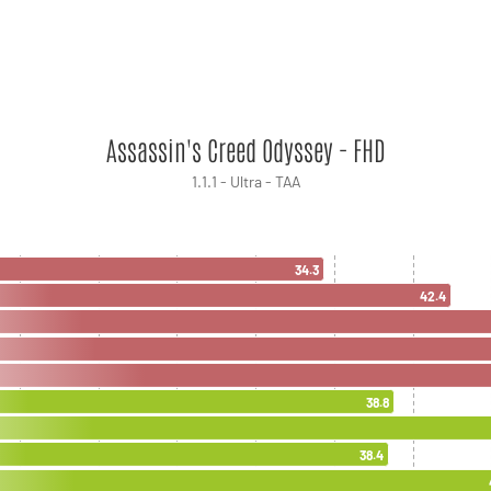
Assassin's Creed Odyssey - FHD
1.1.1 - Ultra - TAA
34.3
42.4
38.8
38.4