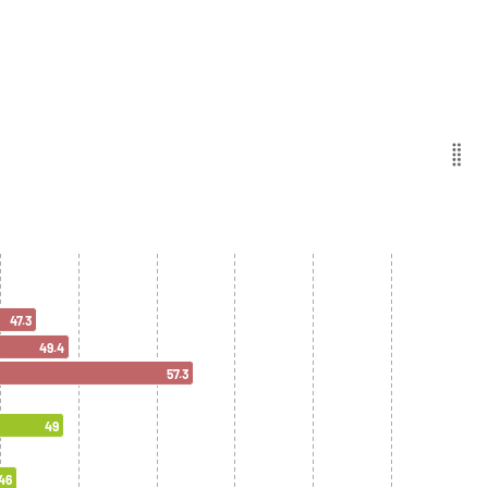
47.3
49.4
57.3
49
46