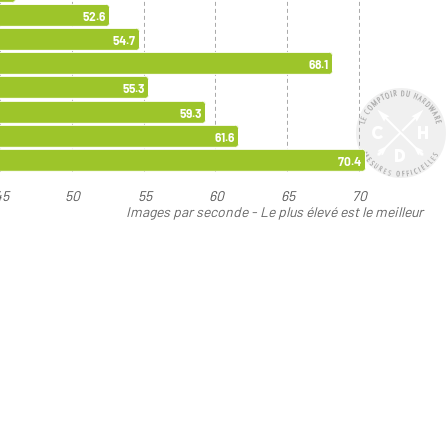
52.6
54.7
68.1
55.3
59.3
61.6
70.4
45
50
55
60
65
70
Images par seconde - Le plus élevé est le meilleur