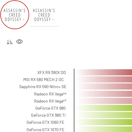
ASSASSIN'S
ASSASSIN'S
CREED
CREED
ODYSSEY -
ODYSSEY -
FHD
QHD
XFX R9 390X DD
MSI RX 580 MECH 2 OC
Sapphire RX 590 Nitro+ SE
Radeon RX Vega⁵⁶
Radeon RX Vega⁶⁴
GeForce GTX 980
GeForce GTX 980 Ti
GeForce GTX 1060 FE
GeForce GTX 1070 FE