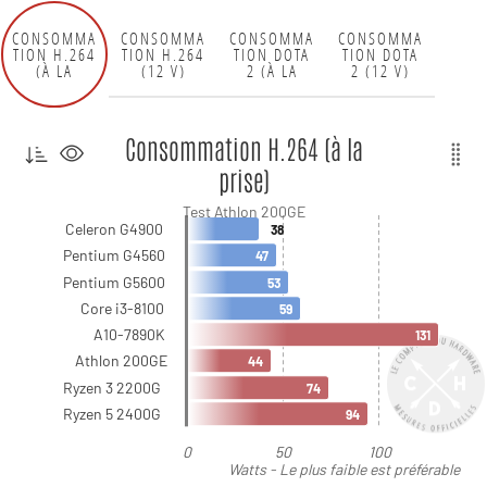
CONSOMMA
CONSOMMA
CONSOMMA
CONSOMMA
TION H.264
TION DOTA
TION H.264
TION DOTA
(12 V)
2 (12 V)
(À LA
2 (À LA
PRISE)
PRISE)
Consommation H.264 (à la
prise)
Test Athlon 200GE
Celeron G4900
38
Pentium G4560
47
Pentium G5600
53
Core i3-8100
59
A10-7890K
131
Athlon 200GE
44
Ryzen 3 2200G
74
Ryzen 5 2400G
94
0
50
100
Watts - Le plus faible est préférable