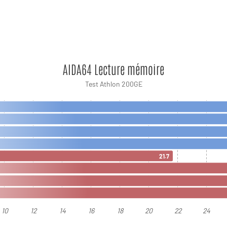
AIDA64 Lecture mémoire
Test Athlon 200GE
21.7
10
12
14
16
18
20
22
24