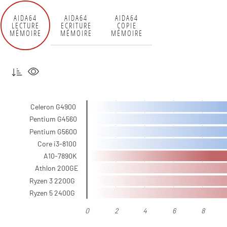
AIDA64
AIDA64
AIDA64
LECTURE
ECRITURE
COPIE
MÉMOIRE
MÉMOIRE
MÉMOIRE
Celeron G4900
Pentium G4560
Pentium G5600
Core i3-8100
A10-7890K
Athlon 200GE
Ryzen 3 2200G
Ryzen 5 2400G
0
2
4
6
8