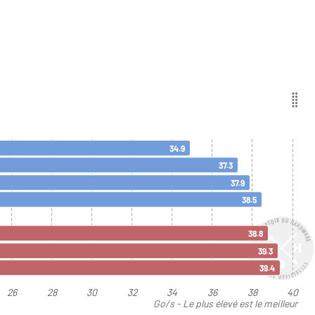
34.9
37.3
37.9
38.5
38.8
39.3
39.4
26
28
30
32
34
36
38
40
Go/s - Le plus élevé est le meilleur