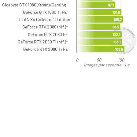
Gigabyte GTX 1080 Xtreme Gaming
87.3
GeForce GTX 1080 Ti FE
101.6
TITAN Xp Collector's Edition
105.7
GeForce RTX 2080 (réf.)*
98.5
GeForce RTX 2080 FE
102.1
GeForce RTX 2080 Ti (réf.)*
103.1
GeForce RTX 2080 Ti FE
108.5
0
50
100
Images par seconde - Le
plus élevé est le meilleur