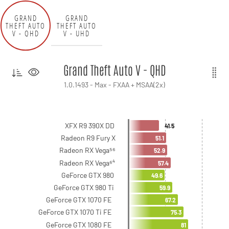
GRAND
GRAND
THEFT AUTO
THEFT AUTO
V - QHD
V - UHD
Grand Theft Auto V - QHD
1.0.1493 - Max - FXAA + MSAA(2x)
XFX R9 390X DD
41.5
Radeon R9 Fury X
51.1
Radeon RX Vega⁵⁶
52.9
Radeon RX Vega⁶⁴
57.4
GeForce GTX 980
49.6
GeForce GTX 980 Ti
59.9
GeForce GTX 1070 FE
67.2
GeForce GTX 1070 Ti FE
75.3
GeForce GTX 1080 FE
81