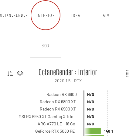
INTERIOR
IDEA
ATV
OCTANERENDER
BOX
OctaneRender : Interior
2020.1.5 - RTX
Radeon RX 6800
N/D
Radeon RX 6800 XT
N/D
Radeon RX 6900 XT
N/D
MSI RX 6950 XT Gaming X Trio
N/D
ARC A770 LE - 16 Go
N/D
GeForce RTX 3080 FE
146.1