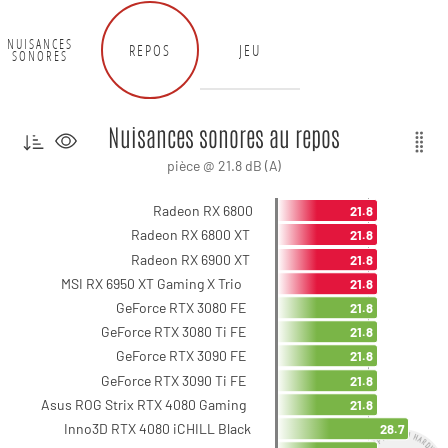
NUISANCES
REPOS
JEU
SONORES
Nuisances sonores au repos
pièce @ 21.8 dB (A)
Radeon RX 6800
21.8
Radeon RX 6800 XT
21.8
Radeon RX 6900 XT
21.8
MSI RX 6950 XT Gaming X Trio
21.8
GeForce RTX 3080 FE
21.8
GeForce RTX 3080 Ti FE
21.8
GeForce RTX 3090 FE
21.8
GeForce RTX 3090 Ti FE
21.8
Asus ROG Strix RTX 4080 Gaming
21.8
Inno3D RTX 4080 iCHILL Black
28.7