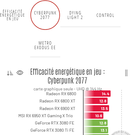
ÉFFICACITÉ
CYBERPUNK
DYING
CONTROL
ÉNERGÉTIQUE
2077
LIGHT 2
EN JEU
METRO
EXODUS EE
Efficacité energétique en jeu :
Cyberpunk 2077
carte graphique seule - UHD @ 144 Hz
Radeon RX 6800
14.4
Radeon RX 6800 XT
12.8
Radeon RX 6900 XT
13.5
MSI RX 6950 XT Gaming X Trio
10.6
GeForce RTX 3080 FE
12.8
GeForce RTX 3080 Ti FE
13.1