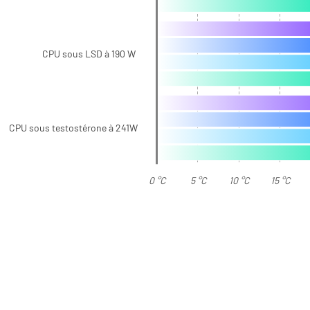
CPU sous LSD à 190 W
CPU sous testostérone à 241W
0 °C
5 °C
10 °C
15 °C