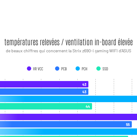
températures relevées / ventilation in-board élevée
de beaux chiffres qui concernent la Strix z690-i gaming WIFI d'ASUS
VR VCC
PCB
PCH
SSD
43
43
44
55