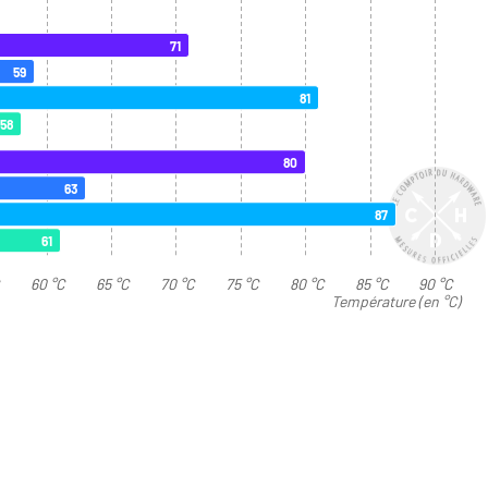
71
59
81
58
80
63
87
61
C
60 °C
65 °C
70 °C
75 °C
80 °C
85 °C
90 °C
Température (en °C)