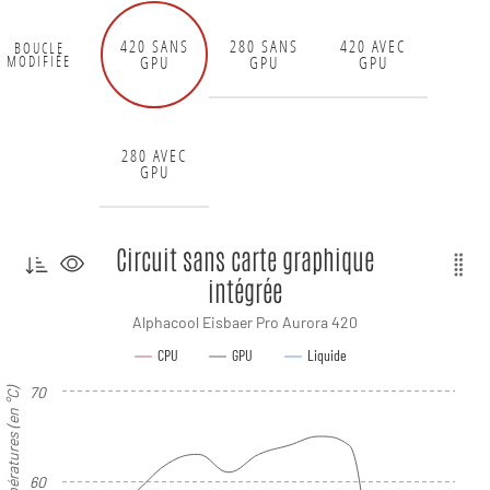
420 SANS
280 SANS
420 AVEC
BOUCLE
GPU
GPU
GPU
MODIFIÉE
280 AVEC
GPU
Circuit sans carte graphique
intégrée
Alphacool Eisbaer Pro Aurora 420
CPU
GPU
Liquide
70
Températures (en °C)
60