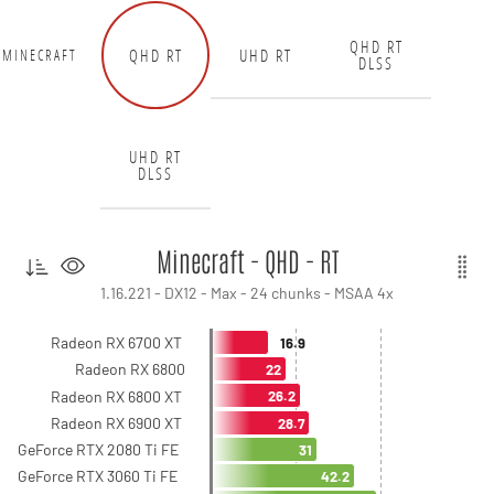
QHD RT
QHD RT
UHD RT
MINECRAFT
DLSS
UHD RT
DLSS
Minecraft - QHD - RT
1.16.221 - DX12 - Max - 24 chunks - MSAA 4x
Radeon RX 6700 XT
16.9
Radeon RX 6800
22
Radeon RX 6800 XT
26.2
Radeon RX 6900 XT
28.7
GeForce RTX 2080 Ti FE
31
GeForce RTX 3060 Ti FE
42.2