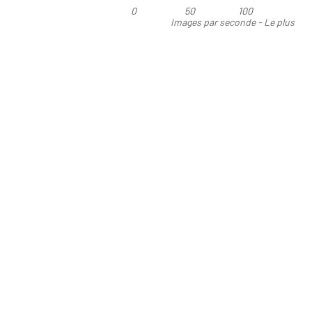
0
50
100
Images par seconde - Le plus
élevé est le meilleur