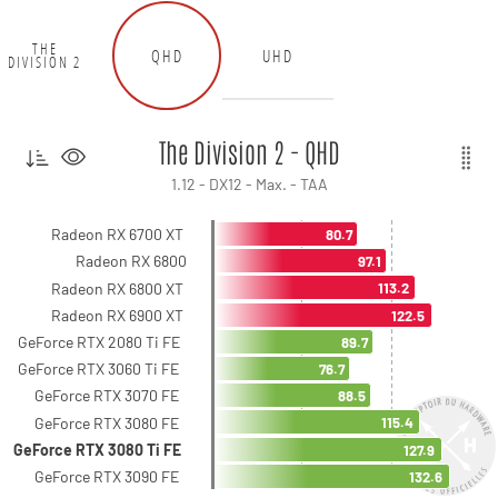
THE
QHD
UHD
DIVISION 2
The Division 2 - QHD
1.12 - DX12 - Max. - TAA
Radeon RX 6700 XT
80.7
Radeon RX 6800
97.1
Radeon RX 6800 XT
113.2
Radeon RX 6900 XT
122.5
GeForce RTX 2080 Ti FE
89.7
GeForce RTX 3060 Ti FE
76.7
GeForce RTX 3070 FE
88.5
GeForce RTX 3080 FE
115.4
GeForce RTX 3080 Ti FE
127.9
GeForce RTX 3090 FE
132.6