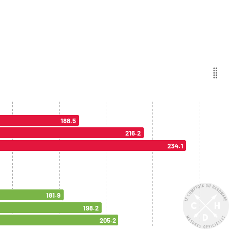
188.5
216.2
234.1
181.9
198.2
205.2