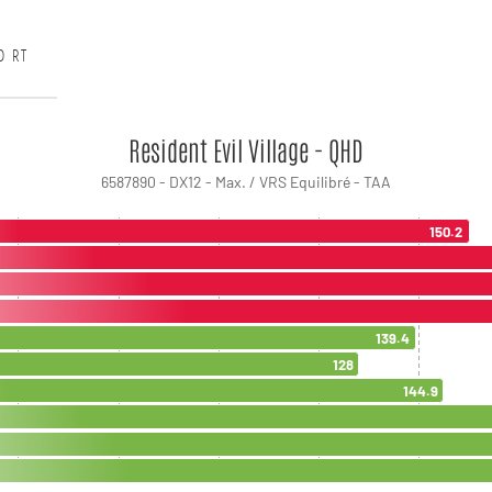
D RT
Resident Evil Village - QHD
6587890 - DX12 - Max. / VRS Equilibré - TAA
150.2
139.4
128
144.9