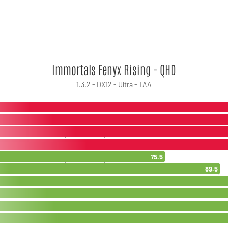
Immortals Fenyx Rising - QHD
1.3.2 - DX12 - Ultra - TAA
75.5
89.5