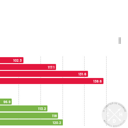
102.3
117.1
131.6
138.6
96.9
113.2
118
120.2