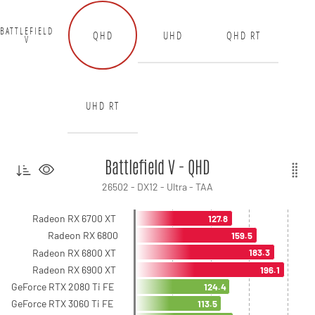
BATTLEFIELD
QHD
UHD
QHD RT
V
UHD RT
Battlefield V - QHD
26502 - DX12 - Ultra - TAA
Radeon RX 6700 XT
127.8
Radeon RX 6800
159.5
Radeon RX 6800 XT
183.3
Radeon RX 6900 XT
196.1
GeForce RTX 2080 Ti FE
124.4
GeForce RTX 3060 Ti FE
113.5