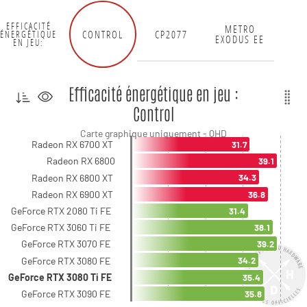
EFFICACITÉ
METRO
CONTROL
CP2077
ÉNERGÉTIQUE
EXODUS EE
EN JEU:
Efficacité énergétique en jeu :
Control
Carte graphique uniquement - QHD
Radeon RX 6700 XT
31.7
Radeon RX 6800
39.1
Radeon RX 6800 XT
34.3
Radeon RX 6900 XT
36.8
GeForce RTX 2080 Ti FE
31.4
GeForce RTX 3060 Ti FE
38.1
GeForce RTX 3070 FE
39.2
GeForce RTX 3080 FE
34.2
GeForce RTX 3080 Ti FE
35.4
GeForce RTX 3090 FE
35.8