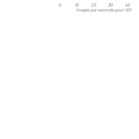
0
10
20
30
40
Images par seconde pour 100
Watts - Le plus élevé est le
meilleur