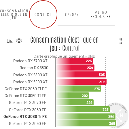
CONSOMMATION
METRO
CONTROL
CP2077
ÉLECTRIQUE EN
EXODUS EE
JEU:
Consommation électrique en
jeu : Control
Carte graphique uniquement - QHD
Radeon RX 6700 XT
225
Radeon RX 6800
234
Radeon RX 6800 XT
303
Radeon RX 6900 XT
306
GeForce RTX 2080 Ti FE
273
GeForce RTX 3060 Ti FE
202
GeForce RTX 3070 FE
229
GeForce RTX 3080 FE
325
GeForce RTX 3080 Ti FE
359
GeForce RTX 3090 FE
365